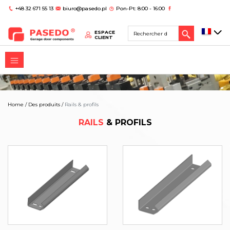
+48 32 671 55 13
biuro@pasedo.pl
Pon-Pt: 8:00 - 16:00
ESPACE
CLIENT
Home
/
Des produits
/
Rails & profils
RAILS
& PROFILS