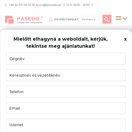
+48 32 671 55 13
biuro@pasedo.pl
H-P: 8:00 - 16:00
ÜGYFÉLTERÜLET
Mielőtt elhagyná a weboldalt, kérjük,
x
tekintse meg ajánlatunkat!
Home
/
Termékek
/
Kábeldobok
KÁBELDOBOK
Dob 4008SL
Dob 4010SL