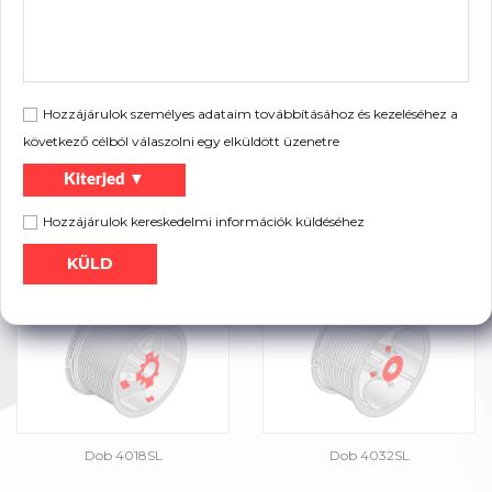
Hozzájárulok személyes adataim továbbításához és kezeléséhez a
következő célból válaszolni egy elküldött üzenetre
Kiterjed ▼
Hozzájárulok kereskedelmi információk küldéséhez
Dob 4012SL
Dob 4013SL
Dob 4018SL
Dob 4032SL