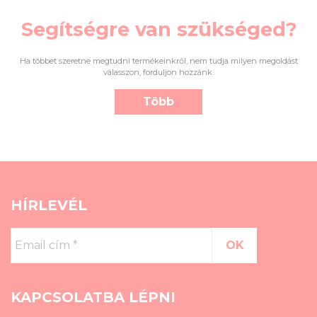
Segítségre van szükséged?
Ha többet szeretne megtudni termékeinkről, nem tudja milyen megoldást
válasszon, forduljon hozzánk.
Több
HÍRLEVÉL
Email
cím
*
KAPCSOLATBA LÉPNI