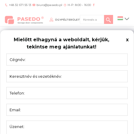
+48 32 671 55 13
biuro@pasedo.pl
H-P: 8:00 - 16:00
ÜGYFÉLTERÜLET
Mielőtt elhagyná a weboldalt, kérjük,
x
tekintse meg ajánlatunkat!
Home
/
Termékek
/
Felfogatók
FELFOGATÓK
Köztes tengelytartó 5020-RK70
Köztes tengelytartó 5020-RK200