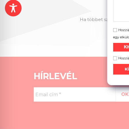
Ha többet szeretne me
Hozzáj
egy elkül
Ki
Hozzáj
HÍRLEVÉL
Email
cím
*