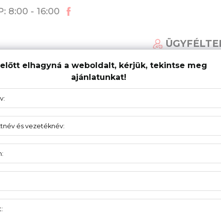
: 8:00 - 16:00
ÜGYFÉLTE
előtt elhagyná a weboldalt, kérjük, tekintse meg
ajánlatunkat!
ÁLT KAPURENDSZEREK
AKTUALITÁS
TÁMOGA
STYLE="COLOR:#FF3B3C">NAZWA
PODSTRONY
d New Year holidays as well as annual stock taking, our
ry 8th.