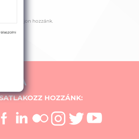
on, forduljon hozzánk.
álaszolni
MÉDIA
SATLAKOZZ HOZZÁNK: