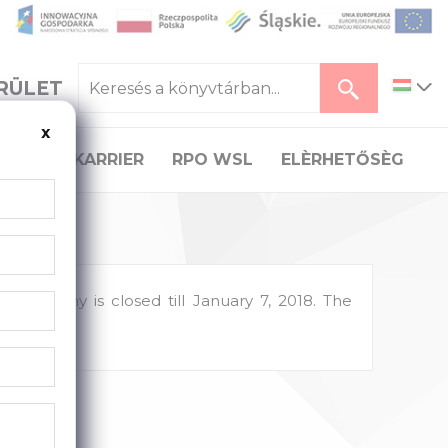
RÜLET
x
TÁS
KARRIER
RPO WSL
ELÈRHETŐSÈG
 company is closed till January 7, 2018. The