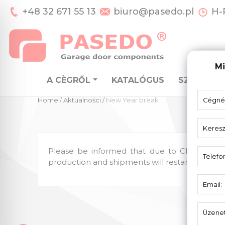
+48 32 671 55 13
biuro@pasedo.pl
H-P
Mi
A CÈGRŐL
KATALÓGUS
SZEKCION
Home
/
Aktualności
/
New Year break
Please be informed that due to Christmas an
production and shipments will restart on Janua