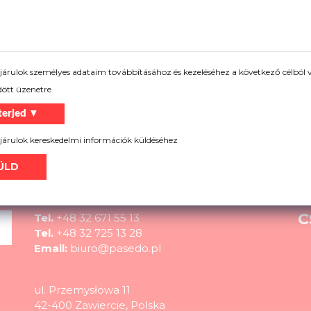
Segítségre van szükséged?
gtudni termékeinkről, nem tudja milyen megoldást válassz
árulok személyes adataim továbbításához és kezeléséhez a következő célból v
Több
dött üzenetre
terjed ▼
árulok kereskedelmi információk küldéséhez
KAPCSOLATBA LÉPNI
C
Tel.
+48 32 671 55 13
Tel.
+48 32 725 13 28
Email:
biuro@pasedo.pl
ul. Przemysłowa 11
42-400 Zawiercie, Polska