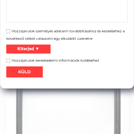
Szimbólum
Keret színe
Súly [kg]
80649340BL-C
fekete
2,13
kettyenés
80649340BL-S
fekete
2,03
csavarral
Hozzájárulok személyes adataim továbbításához és kezeléséhez a
következő célból válaszolni egy elküldött üzenetre
Kiterjed ▼
Szórólap:
Hozzájárulok kereskedelmi információk küldéséhez
Nyomtatás
Termék katalógus