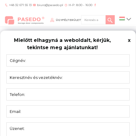
+48 32 671 55 13
biuro@pasedo.pl
H-P: 8:00 - 16:00
ÜGYFÉLTERÜLET
Mielőtt elhagyná a weboldalt, kérjük,
x
tekintse meg ajánlatunkat!
Home
/
Termékek
/
Ipari Kapu ablakok
/
Ablak Ipari kapuhoz 80649340BL
IPARI
KAPU ABLAKOK
Ablak Ipari kapuhoz 80649340BL
Egység:
db
Belső keretméretek: 656x345mm, külső
keretméretek: 680x370mm, csavarral
Csomagolás:
szerelve. Komplex dupla zománcozás
2,4mm+ 2,4 mm. 38-40mm-es panelhoz.