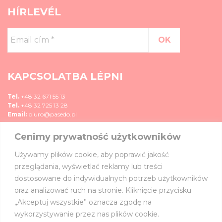
HÍRLEVÉL
Email
cím
*
KAPCSOLATBA LÉPNI
Tel.
+48 32 671 55 13
Tel.
+48 32 725 13 28
Email:
biuro@pasedo.pl
Cenimy prywatność użytkowników
ul. Przemysłowa 11
42-400 Zawiercie, Polska
Używamy plików cookie, aby poprawić jakość
MÉDIA
przeglądania, wyświetlać reklamy lub treści
dostosowane do indywidualnych potrzeb użytkowników
CSATLAKOZZ HOZZÁNK:
oraz analizować ruch na stronie. Kliknięcie przycisku
„Akceptuj wszystkie” oznacza zgodę na
wykorzystywanie przez nas plików cookie.