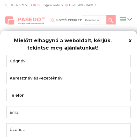
+48 32 671 55 13
biuro@pasedo.pl
H-P: 8:00 - 16:00
ÜGYFÉLTERÜLET
Mielőtt elhagyná a weboldalt, kérjük,
x
tekintse meg ajánlatunkat!
Home
/
Termékek
/
Alsó konzol
/
Alsó konzol 4401-9010
ALSÓ
KONZOL
Alsó konzol 4401-9010
Anyag:
Porszórt RAL9016
Vastagság:
2,3 mm
Súly:
0,53 kg
Csomagolás:
50 pár
Leírás:
11mm-es görgőhöz