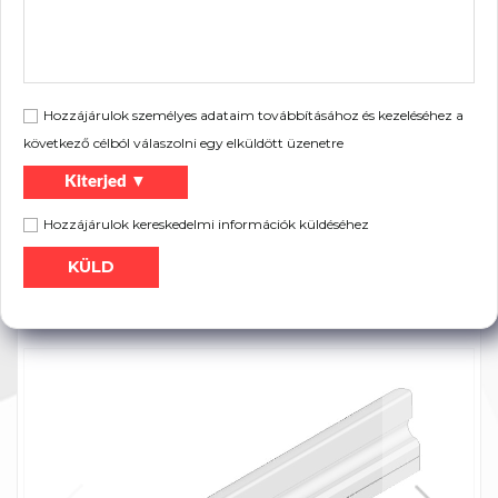
Lakossági kapukhoz.
Szimbólum
Hossz L [mm]
Súly [kg]
Típus
22G7200-TH
7200
6,79
anód
22G5080-TH
5080
4,80
anód
Hozzájárulok személyes adataim továbbításához és kezeléséhez a
következő célból válaszolni egy elküldött üzenetre
Kiterjed ▼
Hozzájárulok kereskedelmi információk küldéséhez
Szórólap:
Nyomtatás
Termék katalógus