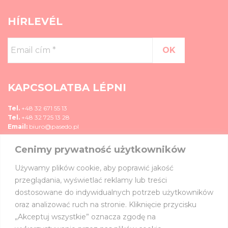
HÍRLEVÉL
Email
cím
*
KAPCSOLATBA LÉPNI
Tel.
+48 32 671 55 13
Tel.
+48 32 725 13 28
Email:
biuro@pasedo.pl
Cenimy prywatność użytkowników
ul. Przemysłowa 11
42-400 Zawiercie, Polska
Używamy plików cookie, aby poprawić jakość
MÉDIA
przeglądania, wyświetlać reklamy lub treści
dostosowane do indywidualnych potrzeb użytkowników
CSATLAKOZZ HOZZÁNK:
oraz analizować ruch na stronie. Kliknięcie przycisku
„Akceptuj wszystkie” oznacza zgodę na