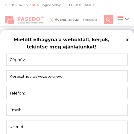
+48 32 671 55 13
biuro@pasedo.pl
H-P: 8:00 - 16:00
ÜGYFÉLTERÜLET
Mielőtt elhagyná a weboldalt, kérjük,
x
tekintse meg ajánlatunkat!
Home
/
Termékek
/
Panoráma szekciók
/
Felsó profil ThyssenKrupp Hoesch
22G7200-TH
PANORÁMA
SZEKCIÓK
Felsó profil ThyssenKrupp Hoesch 22G7200-
TH
Anyag:
eloxált alumínium
Csomagolás:
12 db
Panoráma szekciók – felső profil
Leírás:
ThyssenKrupp 40 mm-es panelhez.