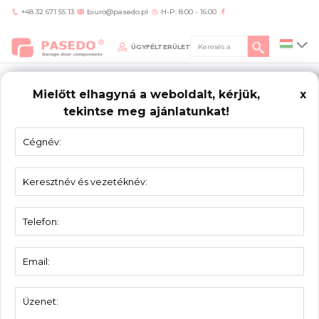
+48 32 671 55 13
biuro@pasedo.pl
H-P: 8:00 - 16:00
ÜGYFÉLTERÜLET
Mielőtt elhagyná a weboldalt, kérjük,
x
tekintse meg ajánlatunkat!
Home
/
Termékek
/
Görgők, csapágyak, kötélcsigák
/
Görgő 54194
GÖRGŐK,
CSAPÁGYAK, KÖTÉLCSIGÁK
Görgő 54194
Görgő - műanyag, Csőtengely -
Anyag:
Horganyzott acél
Görgő átmérője:
46 mm
Csőtengely átmérője:
11 mm
Hossz:
194 mm
Súly:
0,20 kg