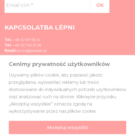
Email
cím
*
KAPCSOLATBA LÉPNI
Tel.
+48 32 671 55 13
Tel.
+48 32 725 13 28
Email:
biuro@pasedo.pl
Cenimy prywatność użytkowników
ul. Przemysłowa 11
42-400 Zawiercie, Polska
Używamy plików cookie, aby poprawić jakość
MÉDIA
przeglądania, wyświetlać reklamy lub treści
dostosowane do indywidualnych potrzeb użytkowników
CSATLAKOZZ HOZZÁNK:
oraz analizować ruch na stronie. Kliknięcie przycisku
„Akceptuj wszystkie” oznacza zgodę na
wykorzystywanie przez nas plików cookie.
Akceptuj wszystko
©
PASEDO
Minden jog fenntartva 2022 | Tervezés és megvalósítás