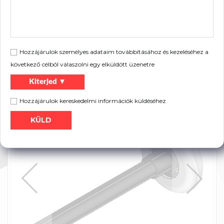
Csomagolás:
80 db
Leírás:
Ipari kapukhoz
Hozzájárulok személyes adataim továbbításához és kezeléséhez a
következő célból válaszolni egy elküldött üzenetre
Szórólap:
Kiterjed ▼
Nyomtatás
Termék katalógus
Hozzájárulok kereskedelmi információk küldéséhez