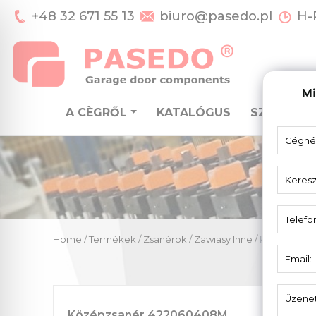
+48 32 671 55 13
biuro@pasedo.pl
H-P
Mi
A CÈGRŐL
KATALÓGUS
SZEKCION
Home
/
Termékek
/
Zsanérok
/
Zawiasy Inne
/
Középzsané
Középzsanér 422060408M