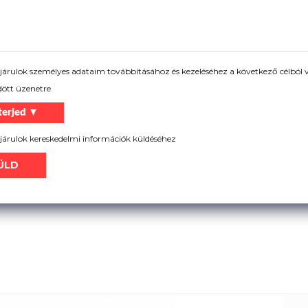
árulok személyes adataim továbbításához és kezeléséhez a következő célból v
dött üzenetre
terjed ▼
árulok kereskedelmi információk küldéséhez