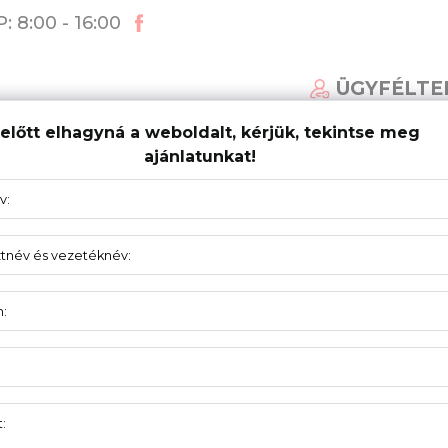
: 8:00 - 16:00
ÜGYFÉLTE
előtt elhagyná a weboldalt, kérjük, tekintse meg
ajánlatunkat!
ÁLT KAPURENDSZEREK
AKTUALITÁS
TÁMOGA
r 422060408M
ZAWIASY
INNE