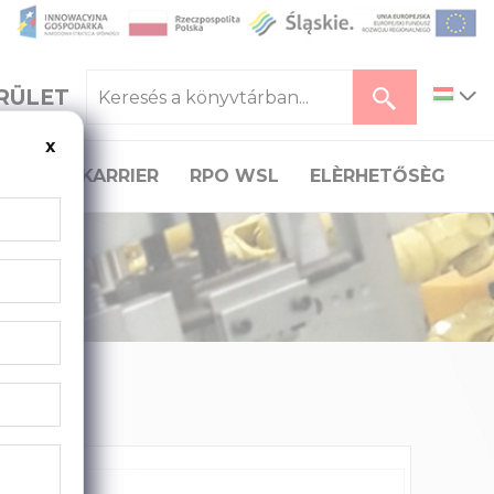
RÜLET
x
TÁS
KARRIER
RPO WSL
ELÈRHETŐSÈG