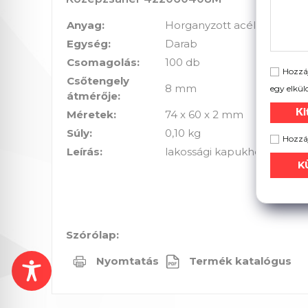
Anyag:
Horganyzott acél
Egység:
Darab
Csomagolás:
100 db
Hozzáj
Csőtengely
8 mm
egy elkül
átmérője:
Ki
Méretek:
74 x 60 x 2 mm
Súly:
0,10 kg
Hozzáj
Leírás:
lakossági kapukhoz
Szórólap:
Nyomtatás
Termék katalógus