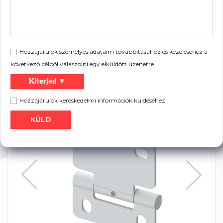
Súly:
0,10 kg
Leírás:
lakossági kapukhoz EPCO panelhez
Hozzájárulok személyes adataim továbbításához és kezeléséhez a
következő célból válaszolni egy elküldött üzenetre
Szórólap:
Kiterjed ▼
Nyomtatás
Termék katalógus
Hozzájárulok kereskedelmi információk küldéséhez