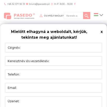
+48 32 671 55 13
biuro@pasedo.pl
H-P: 8:00 - 16:00
ÜGYFÉLTERÜLET
Mielőtt elhagyná a weboldalt, kérjük,
x
tekintse meg ajánlatunkat!
Home
/
Termékek
/
Zsanérok
/
Zawiasy do paneli EPCO
/
Középzsanér EPCO
42206035M-EP panelhez
ZAWIASY
DO PANELI EPCO
Középzsanér EPCO 42206035M-EP panelhez
Anyag:
Horganyzott acél
Egység:
Darab
Csomagolás:
100 db
Csőtengely átmérője:
5,5 mm
Méretek:
70 x 60 x 2 mm