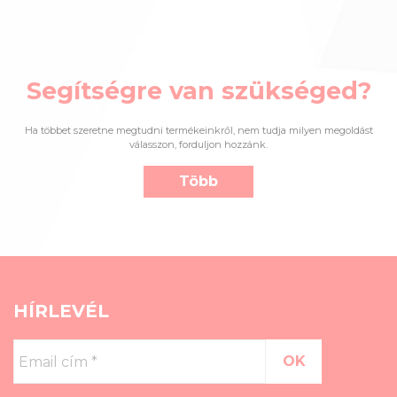
Segítségre van szükséged?
Ha többet szeretne megtudni termékeinkről, nem tudja milyen megoldást
válasszon, forduljon hozzánk.
Több
HÍRLEVÉL
Email
cím
*