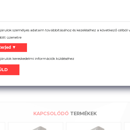
 igazítva
árulok személyes adataim továbbításához és kezeléséhez a következő célból v
dött üzenetre
terjed ▼
árulok kereskedelmi információk küldéséhez
KAPCSOLÓDÓ
TERMÉKEK