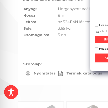
Anyag:
Horganyzott acél
Hossz:
8m
Leírás:
az 524114N láncos emelőhöz
Hozzáj
Súly:
3,65 kg
egy elkül
Csomagolás:
5 db
Ki
Hozzáj
Szórólap:
Nyomtatás
Termék katalógus