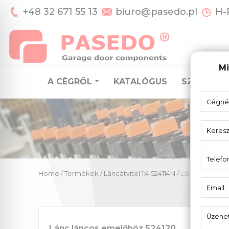
+48 32 671 55 13
biuro@pasedo.pl
H-P
Mi
A CÈGRŐL
KATALÓGUS
SZEKCION
Home
/
Termékek
/
Láncátvitel 1:4 524114N
/
Lánc láncos e
Lánc láncos emelőhöz 524120