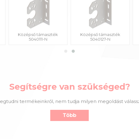
Középső támaszték
Középső támaszték
5040111-N
5040127-N
Segítségre van szükséged?
gtudni termékeinkről, nem tudja milyen megoldást válassz
Több