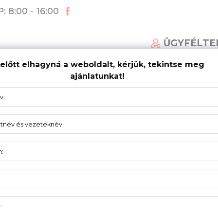
: 8:00 - 16:00
ÜGYFÉLTE
előtt elhagyná a weboldalt, kérjük, tekintse meg
ajánlatunkat!
ÁLT KAPURENDSZEREK
AKTUALITÁS
TÁMOGA
melőhöz 524120
LÁNCÁTVITEL
1:4 524114N