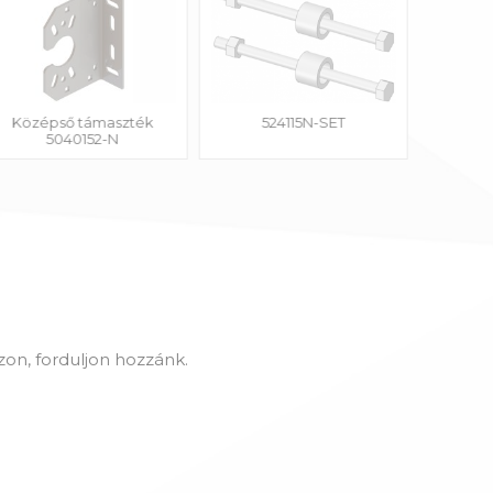
Középső támaszték
524115N-SET
5040152-N
on, forduljon hozzánk.