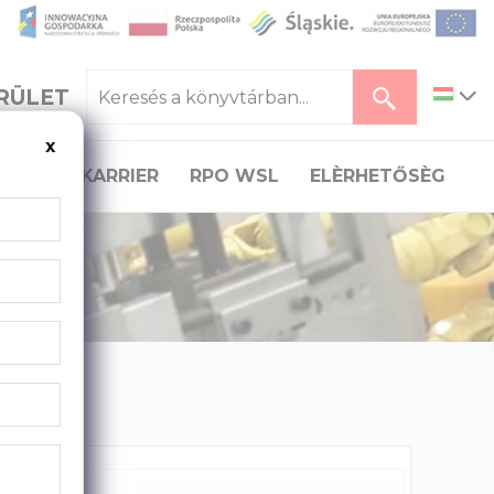
RÜLET
x
TÁS
KARRIER
RPO WSL
ELÈRHETŐSÈG