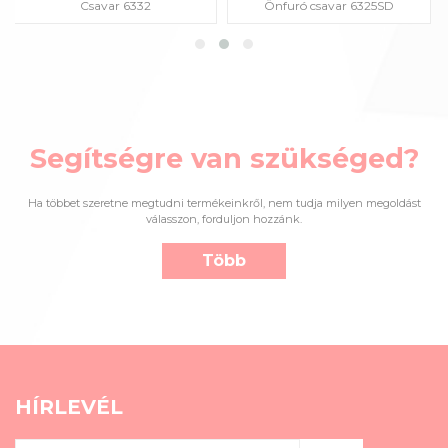
Csavar 6332
Önfuró csavar 6325SD
Segítségre van szükséged?
Ha többet szeretne megtudni termékeinkről, nem tudja milyen megoldást
válasszon, forduljon hozzánk.
Több
HÍRLEVÉL