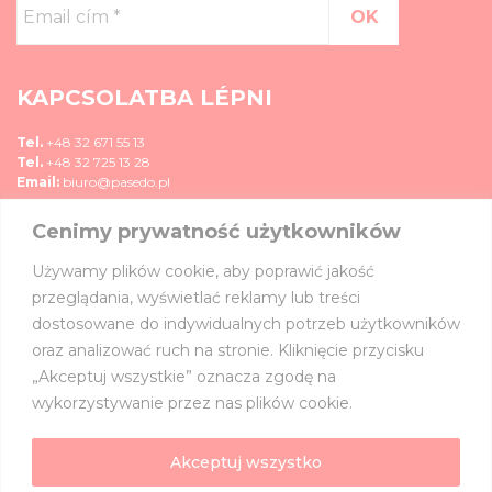
Email
cím
*
KAPCSOLATBA LÉPNI
Tel.
+48 32 671 55 13
Tel.
+48 32 725 13 28
Email:
biuro@pasedo.pl
Cenimy prywatność użytkowników
ul. Przemysłowa 11
42-400 Zawiercie, Polska
Używamy plików cookie, aby poprawić jakość
MÉDIA
przeglądania, wyświetlać reklamy lub treści
dostosowane do indywidualnych potrzeb użytkowników
CSATLAKOZZ HOZZÁNK:
oraz analizować ruch na stronie. Kliknięcie przycisku
„Akceptuj wszystkie” oznacza zgodę na
wykorzystywanie przez nas plików cookie.
Akceptuj wszystko
©
PASEDO
Minden jog fenntartva 2022 | Tervezés és megvalósítás