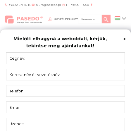
+48 32 671 55 13
biuro@pasedo.pl
H-P: 8:00 - 16:00
ÜGYFÉLTERÜLET
Mielőtt elhagyná a weboldalt, kérjük,
x
tekintse meg ajánlatunkat!
Home
/
Termékek
/
Zsanérok
/
Zawiasy do paneli EPCO
/
Oldalsó lapos zsanér EPCO
42206035DBL panelhez
ZAWIASY
DO PANELI EPCO
Oldalsó lapos zsanér EPCO 42206035DBL
panelhez
Anyag:
Horganyzott acél
Egység:
Darab
Csomagolás:
50 db
Görgőtartó:
11 mm