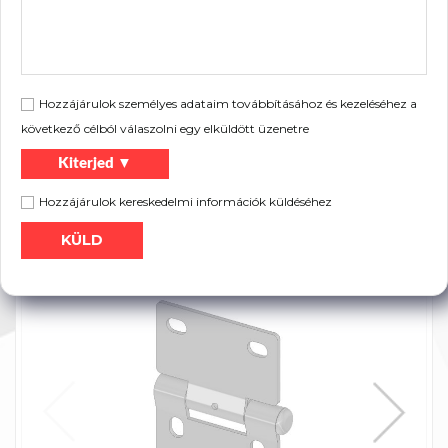
Zsanér csap
8mm
átmérője:
Méretek:
90 x 60 x 2 mm
Súly:
0,14 kg
lakossági kapukhoz EPCO panelhez Dupla
Leírás:
Hozzájárulok személyes adataim továbbításához és kezeléséhez a
görgős oldalsó lemez zsanér
következő célból válaszolni egy elküldött üzenetre
Kiterjed ▼
Hozzájárulok kereskedelmi információk küldéséhez
Szórólap:
Nyomtatás
Termék katalógus