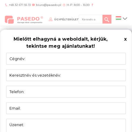
+48 32 671 55 13
biuro@pasedo.pl
H-P: 8:00 - 16:00
ÜGYFÉLTERÜLET
Mielőtt elhagyná a weboldalt, kérjük,
x
tekintse meg ajánlatunkat!
Home
/
Termékek
/
Szerelő elemek
/
Perforált szerelőlap 533080
SZERELŐ
ELEMEK
Perforált szerelőlap 533080
Anyag:
Horganyzott acél
Egység:
Csomagolás:
5
Súly:
3,10 kg
Vastagság:
2,5 mm