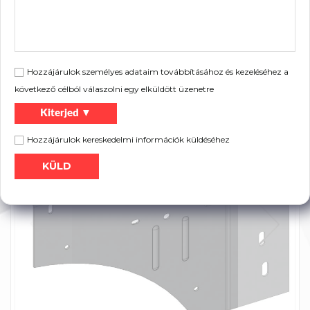
:
Hozzájárulok személyes adataim továbbításához és kezeléséhez a
Szórólap:
következő célból válaszolni egy elküldött üzenetre
Nyomtatás
Termék katalógus
Kiterjed ▼
Hozzájárulok kereskedelmi információk küldéséhez