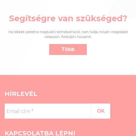
Segítségre van szükséged?
Ha többet szeretne megtudni termékeinkről, nem tudja milyen megoldást
válasszon, forduljon hozzánk.
Több
HÍRLEVÉL
Email
cím
*
KAPCSOLATBA LÉPNI