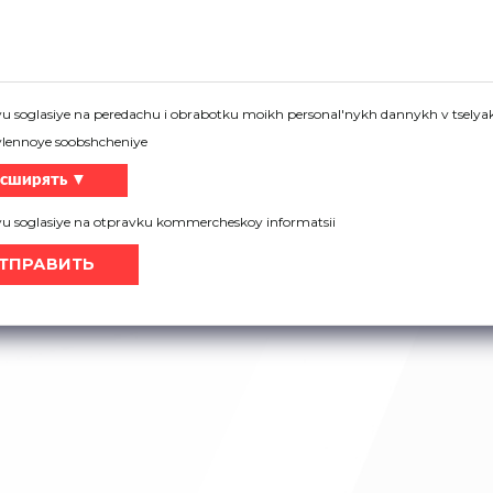
u soglasiye na peredachu i obrabotku moikh personal'nykh dannykh v tselyak
vlennoye soobshcheniye
-
Нижний кронштейн 4403
Нижний кронштейн 4408
сширять ▼
yu soglasiye na otpravku kommercheskoy informatsii