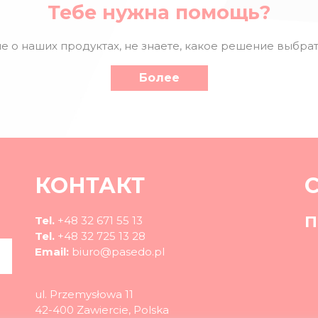
Тебе нужна помощь?
е о наших продуктах, не знаете, какое решение выбрат
Более
КОНТАКТ
П
Tel.
+48 32 671 55 13
Tel.
+48 32 725 13 28
Email:
biuro@pasedo.pl
ul. Przemysłowa 11
42-400 Zawiercie, Polska