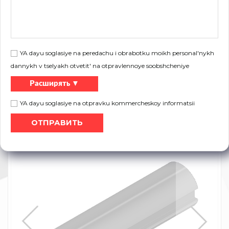
Oписание:
воротах. Внешний диаметр: 1 дюйм
(25,4 мм). Используется со шпонкой
3910. вес ворот 201кг и более
Симбол
Длина L [мм]
Вес [кг]
YA dayu soglasiye na peredachu i obrabotku moikh personal'nykh
38404500
4500
17,10
dannykh v tselyakh otvetit' na otpravlennoye soobshcheniye
38406000
6000
22,80
Расширять ▼
YA dayu soglasiye na otpravku kommercheskoy informatsii
Листовка:
Распечатать
каталог товаров