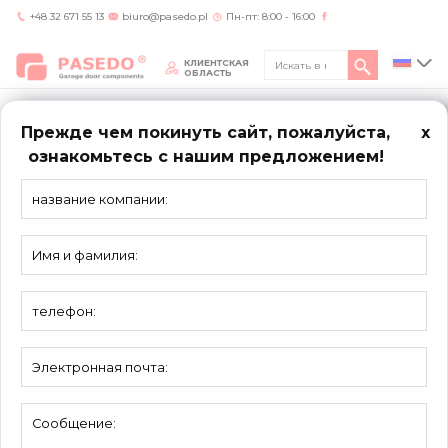
+48 32 671 55 13
biuro@pasedo.pl
Пн-пт: 8:00 - 16:00
КЛИЕНТСКАЯ
ОБЛАСТЬ
Прежде чем покинуть сайт, пожалуйста,
x
ознакомьтесь с нашим предложением!
Home
/
Продукты
/
Валы
/
Полный вал с пазом под шпонку 3840
ВАЛЫ
Полный вал с пазом под шпонку 3840
Maтериал:
Оцинкованная сталь
Единица:
штука
Торговое
10 шт.
количество:
Вал, используемый для крепления
торсионной пружины в промышленных