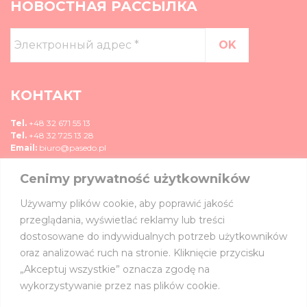
НОВОСТНАЯ РАССЫЛКА
Электронный
адрес
*
КОНТАКТ
Tel.
+48 32 671 55 13
Tel.
+48 32 725 13 28
Email:
biuro@pasedo.pl
Cenimy prywatność użytkowników
ul. Przemysłowa 11
42-400 Zawiercie, Polska
Używamy plików cookie, aby poprawić jakość
СМИ
przeglądania, wyświetlać reklamy lub treści
dostosowane do indywidualnych potrzeb użytkowników
ПРИСОЕДИНЯЙТЕСЬ К НАМ:
oraz analizować ruch na stronie. Kliknięcie przycisku
„Akceptuj wszystkie” oznacza zgodę na
wykorzystywanie przez nas plików cookie.