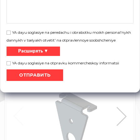
Вес:
0,022 кг/шт.
Наперсток используется для стального
Oписание:
троса в системах пружин растяжения
UNI-X и RSN.
YA dayu soglasiye na peredachu i obrabotku moikh personal'nykh
dannykh v tselyakh otvetit' na otpravlennoye soobshcheniye
Листовка:
Расширять ▼
Распечатать
каталог товаров
YA dayu soglasiye na otpravku kommercheskoy informatsii