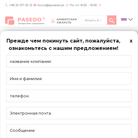
+48 32 671 55 13
biuro@pasedo.pl
Пн-пт: 8:00 - 16:00
КЛИЕНТСКАЯ
ОБЛАСТЬ
Прежде чем покинуть сайт, пожалуйста,
x
ознакомьтесь с нашим предложением!
Home
/
Продукты
/
Тросы, втулки, ушка
/
Наперсток в пружинах растяжения
систем UNI-X и RSN — 60303SN
ТРОСЫ,
ВТУЛКИ, УШКА
Наперсток в пружинах растяжения
систем UNI-X и RSN — 60303SN
Maтериал:
Оцинкованная сталь
Единица:
штука
Торговое
100 шт.
количество: