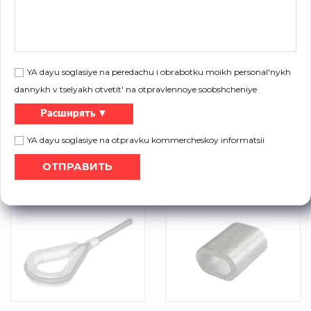
Комплект стальных тросов
Стальной трос
для систем UNI-F, RK200,
RK350
YA dayu soglasiye na peredachu i obrabotku moikh personal'nykh
dannykh v tselyakh otvetit' na otpravlennoye soobshcheniye
Расширять ▼
YA dayu soglasiye na otpravku kommercheskoy informatsii
Наперсток в пружинах
Стальной трос 6025SN
растяжения систем UNI-X и
RSN — 60303SN