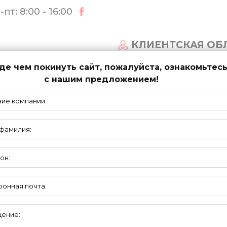
пт: 8:00 - 16:00
КЛИЕНТСКАЯ ОБ
е чем покинуть сайт, пожалуйста, ознакомьтес
с нашим предложением!
СТЕМЫ ВОРОТ
НОВОСТИ
ПОДДЕРЖКА
ьных тросов для систем UNI-F, RK200, RK350
ТРОСЫ,
ВТУЛКИ, УШКА
NI-F, RK200, RK350