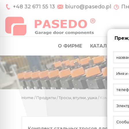
+48 32 671 55 13
biuro@pasedo.pl
Пн-
Прежд
О ФИРМЕ
КАТАЛОГ
СИ
Home
/
Продукты
/
Тросы, втулки, ушка
/
Комплект стал
Комплект стальных тросов для систем U