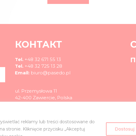
КОНТАКТ
П
Tel.
+48 32 671 55 13
Tel.
+48 32 725 13 28
Email:
biuro@pasedo.pl
ul. Przemysłowa 11
42-400 Zawiercie, Polska
©
PASEDO
Все права защищены 2022 | Дизайн и реализация
yświetlać reklamy lub treści dostosowane do
 stronie. Kliknięcie przycisku „Akceptuj
Dostosuj