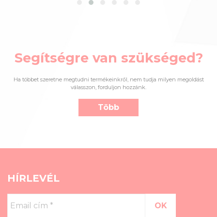
Segítségre van szükséged?
Ha többet szeretne megtudni termékeinkről, nem tudja milyen megoldást
válasszon, forduljon hozzánk.
Több
HÍRLEVÉL
Email
cím