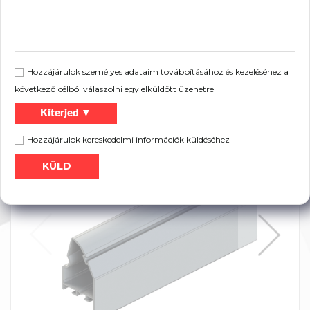
22G5080-KP
5080
4,72
Anoda
22G7200-KP
7200
6,69
Anoda
Hozzájárulok személyes adataim továbbításához és kezeléséhez a
következő célból válaszolni egy elküldött üzenetre
Szórólap:
Kiterjed ▼
Nyomtatás
Termék katalógus
Hozzájárulok kereskedelmi információk küldéséhez