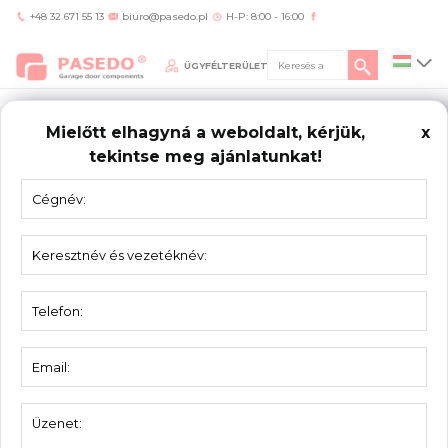
+48 32 671 55 13
biuro@pasedo.pl
H-P: 8:00 - 16:00
ÜGYFÉLTERÜLET
Mielőtt elhagyná a weboldalt, kérjük,
x
tekintse meg ajánlatunkat!
Home
/
Termékek
/
Panoráma szekciók
/
Felsó profil 22G7200-KP
PANORÁMA
SZEKCIÓK
Felsó profil 22G7200-KP
Anyag:
eloxált alumínium
Csomagolás:
12 db
Panoráma szekciók – felső profil Kingspan
Leírás:
40 mm-es panelhez. Lakossági kapukhoz.
Symbol
Lenght[mm]
Weight
Typ