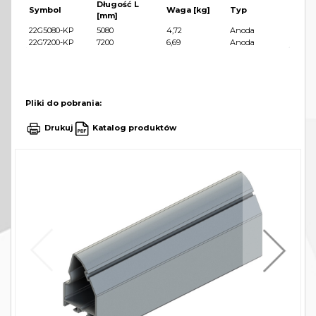
Długość L
Symbol
Waga [kg]
Typ
[mm]
22G5080-KP
5080
4,72
Anoda
22G7200-KP
7200
6,69
Anoda
Pliki do pobrania:
Drukuj
Katalog produktów