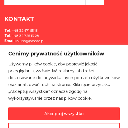
*
KONTAKT
Tel.
+48 32 671 55 13
Tel.
+48 32 725 13 28
Email:
biuro@pasedo.pl
Cenimy prywatność użytkowników
ul. Przemysłowa 11
42-400 Zawiercie, Polska
Używamy plików cookie, aby poprawić jakość
MEDIA
przeglądania, wyświetlać reklamy lub treści
dostosowane do indywidualnych potrzeb użytkowników
DOŁĄCZ DO NAS NA:
oraz analizować ruch na stronie. Kliknięcie przycisku
„Akceptuj wszystkie” oznacza zgodę na
wykorzystywanie przez nas plików cookie.
Akceptuj wszystko
©
PASEDO
Wszelkie Prawa Zastrzeżone 2022 | Projekt & Realizacja