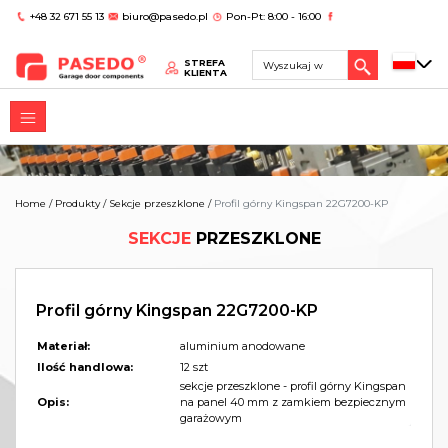
+48 32 671 55 13
biuro@pasedo.pl
Pon-Pt: 8:00 - 16:00
STREFA
KLIENTA
Home
/
Produkty
/
Sekcje przeszklone
/
Profil górny Kingspan 22G7200-KP
SEKCJE
PRZESZKLONE
Profil górny Kingspan 22G7200-KP
Materiał:
aluminium anodowane
Ilość handlowa:
12 szt
sekcje przeszklone - profil górny Kingspan
Opis:
na panel 40 mm z zamkiem bezpiecznym
garażowym