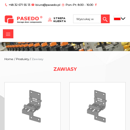
+48 32 671 55 13
biuro@pasedo.pl
Pon-Pt: 8:00 - 16:00
STREFA
KLIENTA
Home
/
Produkty
/
Zawiasy
ZAWIASY