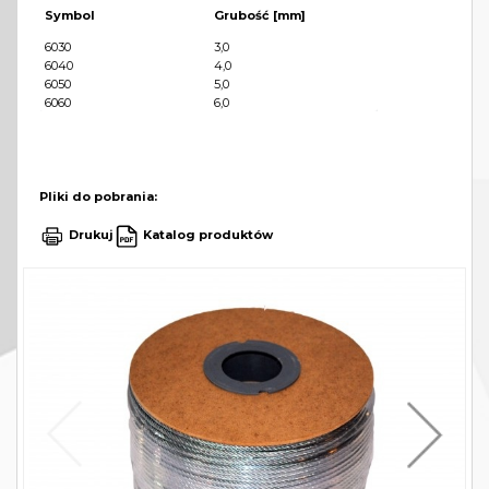
Symbol
Grubość [mm]
6030
3,0
6040
4,0
6050
5,0
6060
6,0
Pliki do pobrania:
Drukuj
Katalog produktów