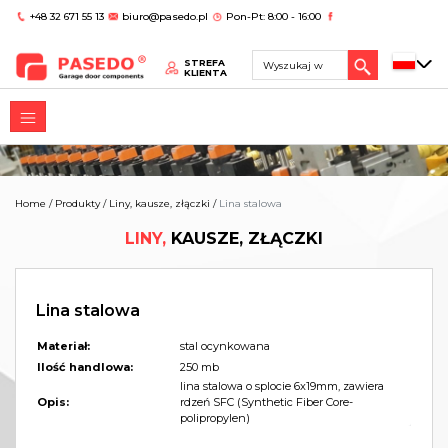
+48 32 671 55 13
biuro@pasedo.pl
Pon-Pt: 8:00 - 16:00
STREFA
KLIENTA
Home
/
Produkty
/
Liny, kausze, złączki
/
Lina stalowa
LINY,
KAUSZE, ZŁĄCZKI
Lina stalowa
Materiał:
stal ocynkowana
Ilość handlowa:
250 mb
lina stalowa o splocie 6x19mm, zawiera
Opis:
rdzeń SFC (Synthetic Fiber Core-
polipropylen)