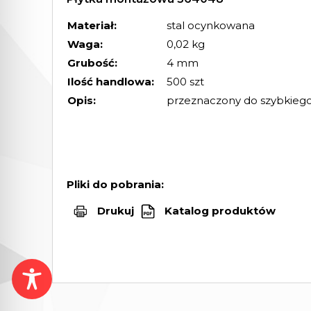
Materiał:
stal ocynkowana
Waga:
0,02 kg
Grubość:
4 mm
Ilość handlowa:
500 szt
Opis:
przeznaczony do szybkiego 
Pliki do pobrania:
Drukuj
Katalog produktów