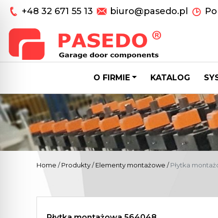
+48 32 671 55 13
biuro@pasedo.pl
Pon
O FIRMIE
KATALOG
SY
Home
/
Produkty
/
Elementy montażowe
/
Płytka monta
Płytka montażowa 564048