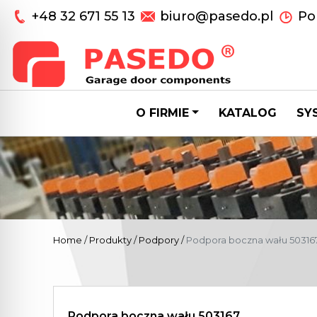
+48 32 671 55 13
biuro@pasedo.pl
Pon
O FIRMIE
KATALOG
SY
Home
/
Produkty
/
Podpory
/
Podpora boczna wału 50316
Podpora boczna wału 503167