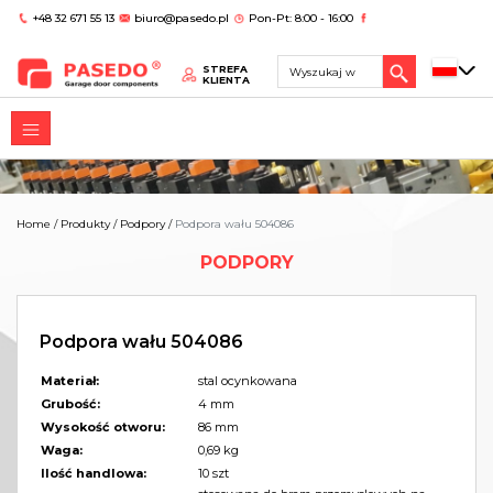
+48 32 671 55 13
biuro@pasedo.pl
Pon-Pt: 8:00 - 16:00
STREFA
KLIENTA
Home
/
Produkty
/
Podpory
/
Podpora wału 504086
PODPORY
Podpora wału 504086
Materiał:
stal ocynkowana
Grubość:
4 mm
Wysokość otworu:
86 mm
Waga:
0,69 kg
Ilość handlowa:
10 szt