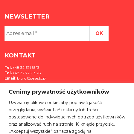
NEWSLETTER
Adres
email
*
KONTAKT
Tel.
+48 32 671 55 13
Tel.
+48 32 725 13 28
Email:
biuro@pasedo.pl
Cenimy prywatność użytkowników
ul. Przemysłowa 11
42-400 Zawiercie, Polska
Używamy plików cookie, aby poprawić jakość
MEDIA
przeglądania, wyświetlać reklamy lub treści
dostosowane do indywidualnych potrzeb użytkowników
DOŁĄCZ DO NAS NA:
oraz analizować ruch na stronie. Kliknięcie przycisku
„Akceptuj wszystkie” oznacza zgodę na