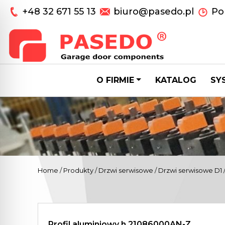
+48 32 671 55 13
biuro@pasedo.pl
Pon
O FIRMIE
KATALOG
SY
Home
/
Produkty
/
Drzwi serwisowe
/
Drzwi serwisowe D1
Profil aluminiowy h 21086000AN-Z