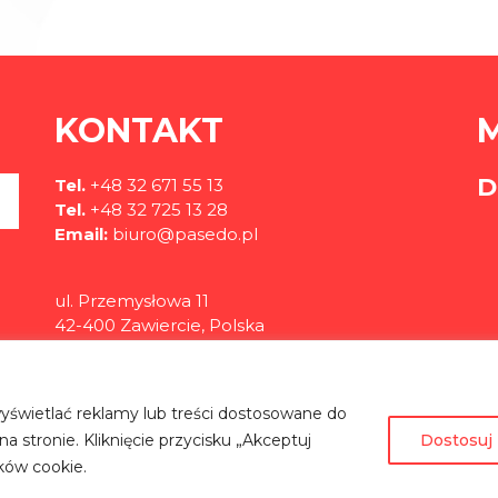
KONTAKT
D
Tel.
+48 32 671 55 13
Tel.
+48 32 725 13 28
Email:
biuro@pasedo.pl
ul. Przemysłowa 11
42-400 Zawiercie, Polska
©
PASEDO
Wszelkie Prawa Zastrzeżone 2022 | Projekt & Realizacja
yświetlać reklamy lub treści dostosowane do
 stronie. Kliknięcie przycisku „Akceptuj
Dostosuj
ków cookie.