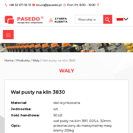
+48 32 671 55 13
biuro@pasedo.pl
Pon-Pt: 8:00 - 16:00
STREFA
KLIENTA
Home
/
Produkty
/
Wały
/
Wał pusty na klin 3830
WAŁY
Wał pusty na klin 3830
Materiał:
stal ocynkowana
Jednostka:
szt
Ilość handlowa:
50 szt
wał pusty na klin 3911, ∅25,4, 3,0mm,
Opis:
przeznaczony do maksymalnej masy
bramy 200kg