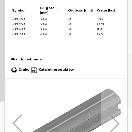
Długość L
Symbol
Grubość [mm]
Waga [kg]
[mm]
38303500
3500
3,0
6,86
38305500
5500
3,0
10,78
38306000
6000
3,0
11,76
38307000
7000
3,0
13,72
Pliki do pobrania:
Drukuj
Katalog produktów