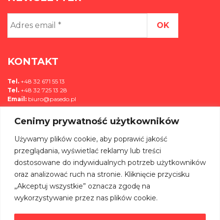
Adres
email
*
KONTAKT
Tel.
+48 32 671 55 13
Tel.
+48 32 725 13 28
Email:
biuro@pasedo.pl
Cenimy prywatność użytkowników
ul. Przemysłowa 11
42-400 Zawiercie, Polska
Używamy plików cookie, aby poprawić jakość
MEDIA
przeglądania, wyświetlać reklamy lub treści
dostosowane do indywidualnych potrzeb użytkowników
DOŁĄCZ DO NAS NA:
oraz analizować ruch na stronie. Kliknięcie przycisku
„Akceptuj wszystkie” oznacza zgodę na
wykorzystywanie przez nas plików cookie.