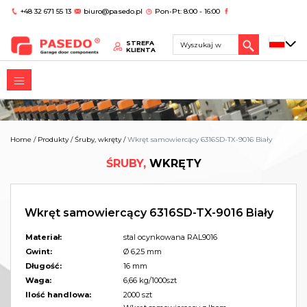
+48 32 671 55 13
biuro@pasedo.pl
Pon-Pt: 8:00 - 16:00
STREFA
KLIENTA
Home
/
Produkty
/
Śruby, wkręty
/
Wkręt samowiercący 6316SD-TX-9016 Biały
ŚRUBY,
WKRĘTY
Wkręt samowiercący 6316SD-TX-9016 Biały
Materiał:
stal ocynkowana RAL9016
Gwint:
Ø 6,25 mm
Długość:
16 mm
Waga:
6,66 kg/1000szt
Ilość handlowa:
2000 szt