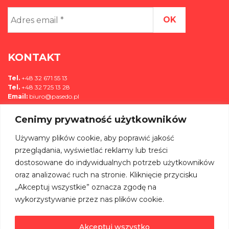
Adres
email
*
KONTAKT
Tel.
+48 32 671 55 13
Tel.
+48 32 725 13 28
Email:
biuro@pasedo.pl
Cenimy prywatność użytkowników
ul. Przemysłowa 11
42-400 Zawiercie, Polska
Używamy plików cookie, aby poprawić jakość
MEDIA
przeglądania, wyświetlać reklamy lub treści
dostosowane do indywidualnych potrzeb użytkowników
DOŁĄCZ DO NAS NA:
oraz analizować ruch na stronie. Kliknięcie przycisku
„Akceptuj wszystkie” oznacza zgodę na
wykorzystywanie przez nas plików cookie.
Akceptuj wszystko