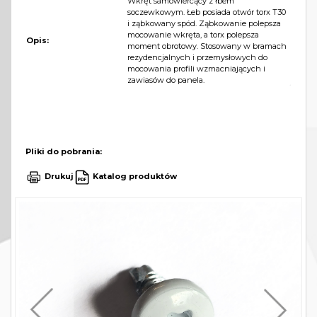
Wkręt samowiercący z łbem
soczewkowym. Łeb posiada otwór torx T30
i ząbkowany spód. Ząbkowanie polepsza
mocowanie wkręta, a torx polepsza
Opis:
moment obrotowy. Stosowany w bramach
rezydencjalnych i przemysłowych do
mocowania profili wzmacniających i
zawiasów do panela.
Pliki do pobrania:
Drukuj
Katalog produktów