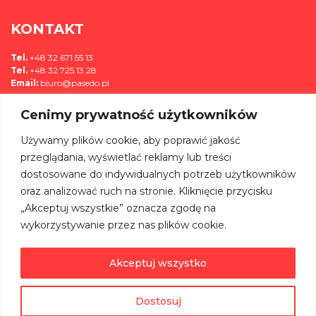
KONTAKT
Tel.
+48 32 671 55 13
Tel.
+48 32 725 13 28
Email:
biuro@pasedo.pl
Cenimy prywatność użytkowników
ul. Przemysłowa 11
42-400 Zawiercie, Polska
Używamy plików cookie, aby poprawić jakość
MEDIA
przeglądania, wyświetlać reklamy lub treści
dostosowane do indywidualnych potrzeb użytkowników
DOŁĄCZ DO NAS NA:
oraz analizować ruch na stronie. Kliknięcie przycisku
„Akceptuj wszystkie” oznacza zgodę na
wykorzystywanie przez nas plików cookie.
Akceptuj wszystko
©
PASEDO
Wszelkie Prawa Zastrzeżone 2022 | Projekt & Realizacja
Dostosuj