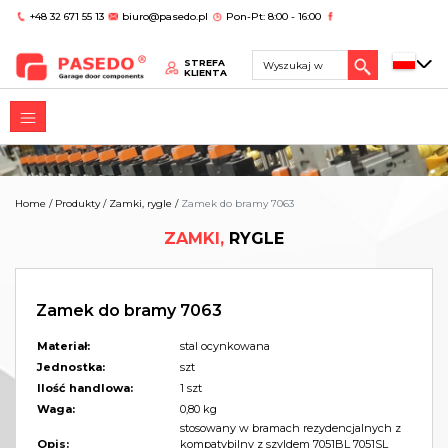
+48 32 671 55 13
biuro@pasedo.pl
Pon-Pt: 8:00 - 16:00
STREFA
KLIENTA
Home
/
Produkty
/
Zamki, rygle
/
Zamek do bramy 7063
ZAMKI,
RYGLE
Zamek do bramy 7063
Materiał:
stal ocynkowana
Jednostka:
szt
Ilość handlowa:
1 szt
Waga:
0,80 kg
stosowany w bramach rezydencjalnych z
Opis:
kompatybilny z szyldem 7051BL 7051SL