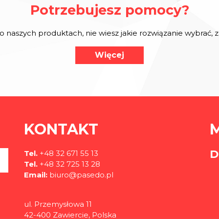
Potrzebujesz pomocy?
o naszych produktach, nie wiesz jakie rozwiązanie wybrać,
Więcej
KONTAKT
D
Tel.
+48 32 671 55 13
Tel.
+48 32 725 13 28
Email:
biuro@pasedo.pl
ul. Przemysłowa 11
42-400 Zawiercie, Polska