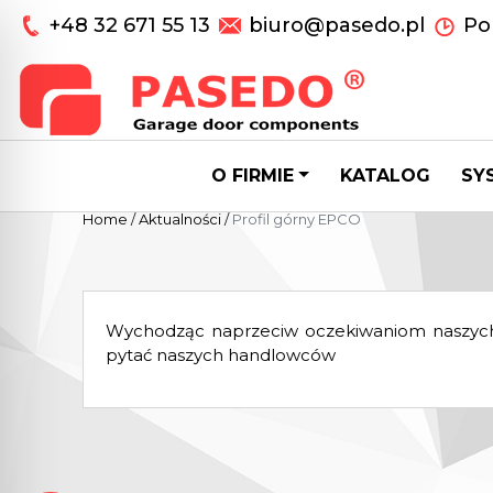
+48 32 671 55 13
biuro@pasedo.pl
Pon
O FIRMIE
KATALOG
SY
Home
/
Aktualności
/
Profil górny EPCO
Wychodząc naprzeciw oczekiwaniom naszych k
pytać naszych handlowców