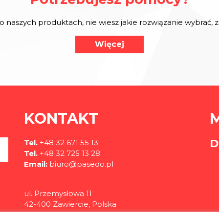
o naszych produktach, nie wiesz jakie rozwiązanie wybrać,
Więcej
KONTAKT
D
Tel.
+48 32 671 55 13
Tel.
+48 32 725 13 28
Email:
biuro@pasedo.pl
ul. Przemysłowa 11
42-400 Zawiercie, Polska