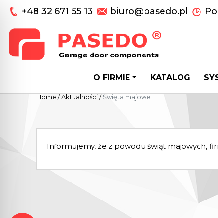
+48 32 671 55 13
biuro@pasedo.pl
Pon
O FIRMIE
KATALOG
SY
Home
/
Aktualności
/
Święta majowe
Informujemy, że z powodu świąt majowych, fi