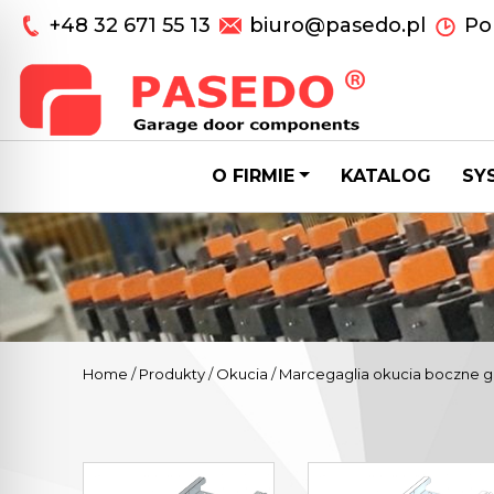
+48 32 671 55 13
biuro@pasedo.pl
Pon
O FIRMIE
KATALOG
SY
Home
/
Produkty
/
Okucia
/
Marcegaglia okucia boczne 