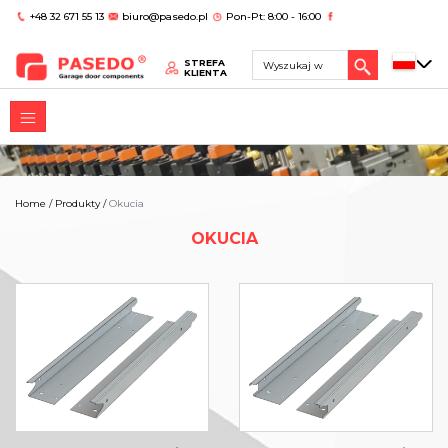
+48 32 671 55 13
biuro@pasedo.pl
Pon-Pt: 8:00 - 16:00
STREFA
KLIENTA
Home
/
Produkty
/
Okucia
OKUCIA