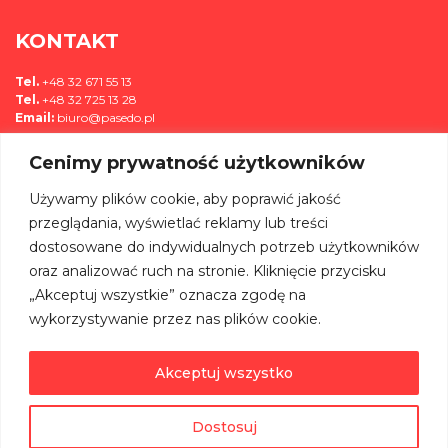
KONTAKT
Tel.
+48 32 671 55 13
Tel.
+48 32 725 13 28
Email:
biuro@pasedo.pl
Cenimy prywatność użytkowników
ul. Przemysłowa 11
42-400 Zawiercie, Polska
Używamy plików cookie, aby poprawić jakość
MEDIA
przeglądania, wyświetlać reklamy lub treści
dostosowane do indywidualnych potrzeb użytkowników
DOŁĄCZ DO NAS NA:
oraz analizować ruch na stronie. Kliknięcie przycisku
„Akceptuj wszystkie” oznacza zgodę na
wykorzystywanie przez nas plików cookie.
Akceptuj wszystko
©
PASEDO
Wszelkie Prawa Zastrzeżone 2022 | Projekt & Realizacja
Dostosuj