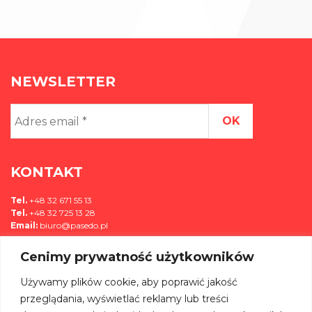
NEWSLETTER
Adres
email
*
KONTAKT
Tel.
+48 32 671 55 13
Tel.
+48 32 725 13 28
Email:
biuro@pasedo.pl
Cenimy prywatność użytkowników
ul. Przemysłowa 11
42-400 Zawiercie, Polska
Używamy plików cookie, aby poprawić jakość
MEDIA
przeglądania, wyświetlać reklamy lub treści