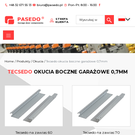
+48 32 671 55 13
biuro@pasedo.pl
Pon-Pt: 8:00 - 16:00
STREFA
KLIENTA
Home
/
Produkty
/
Okucia
/
Tecsedo okucia boczne garażowe 0,7mm
TECSEDO
OKUCIA BOCZNE GARAŻOWE 0,7MM
Tecsedo na zawias 60
Tecsedo na zawias 70