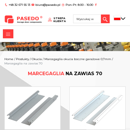
+48 32 671 55 13
biuro@pasedo.pl
Pon-Pt: 8:00 - 16:00
STREFA
KLIENTA
Home
/
Produkty
/
Okucia
/
Marcegaglia okucia boczne garażowe 0,7mm
/
Marcegaglia na zawias 70
MARCEGAGLIA
NA ZAWIAS 70