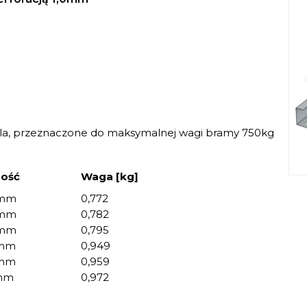
a, przeznaczone do maksymalnej wagi bramy 750kg
gość
Waga [kg]
mm
0,772
mm
0,782
mm
0,795
mm
0,949
mm
0,959
mm
0,972