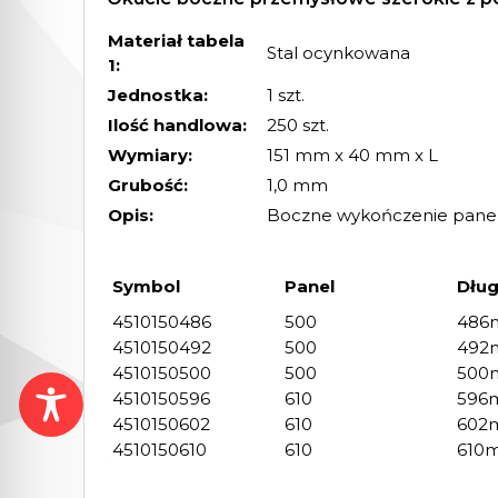
Materiał tabela
Stal ocynkowana
1:
Jednostka:
1 szt.
Ilość handlowa:
250 szt.
Wymiary:
151 mm x 40 mm x L
Grubość:
1,0 mm
Opis:
Boczne wykończenie panel
Symbol
Panel
Dłu
4510150486
500
486
4510150492
500
492
4510150500
500
500
4510150596
610
596
4510150602
610
602
4510150610
610
610