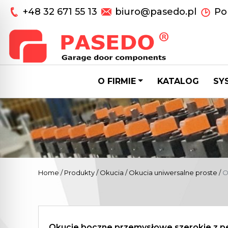
+48 32 671 55 13
biuro@pasedo.pl
Pon
O FIRMIE
KATALOG
SY
Home
/
Produkty
/
Okucia
/
Okucia uniwersalne proste
/
O
Okucie boczne przemysłowe szerokie z p