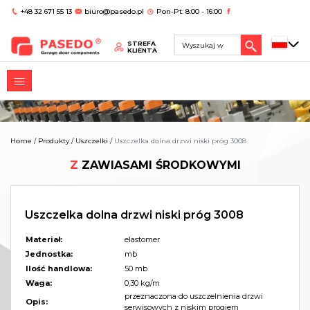
+48 32 671 55 13
biuro@pasedo.pl
Pon-Pt: 8:00 - 16:00
STREFA
KLIENTA
Home
/
Produkty
/
Uszczelki
/
Uszczelka dolna drzwi niski próg 3008
Z
ZAWIASAMI ŚRODKOWYMI
Uszczelka dolna drzwi niski próg 3008
Materiał:
elastomer
Jednostka:
mb
Ilość handlowa:
50 mb
Waga:
0,30 kg/m
przeznaczona do uszczelnienia drzwi
Opis:
serwisowych z niskim progiem