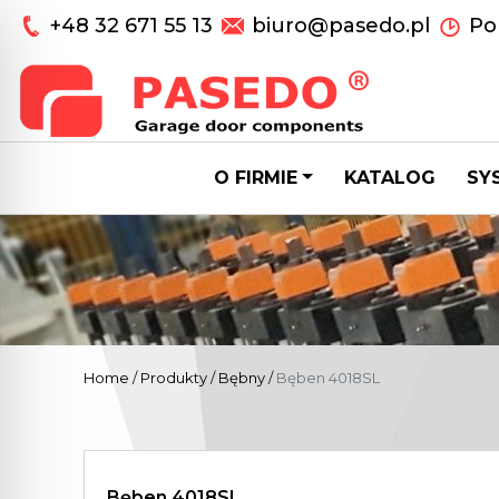
+48 32 671 55 13
biuro@pasedo.pl
Pon
O FIRMIE
KATALOG
SY
Home
/
Produkty
/
Bębny
/
Bęben 4018SL
Bęben 4018SL